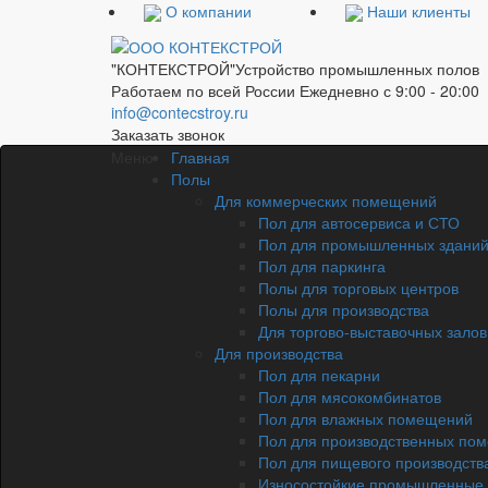
О компании
Наши клиенты
"КОНТЕКСТРОЙ"
Устройство промышленных полов
Работаем по всей России
Ежедневно с 9:00 - 20:00
info@contecstroy.ru
Заказать звонок
Меню
Главная
Полы
Для коммерческих помещений
Пол для автосервиса и СТО
Пол для промышленных здани
Пол для паркинга
Полы для торговых центров
Полы для производства
Для торгово-выставочных залов
Для производства
Пол для пекарни
Пол для мясокомбинатов
Пол для влажных помещений
Пол для производственных по
Пол для пищевого производств
Износостойкие промышленные