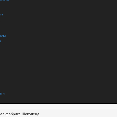
ия
а
олы
ы
ями
ская фабрика Шоколенд