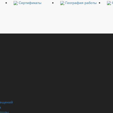
Сертификаты
География работы
й
мещений
а
 полы