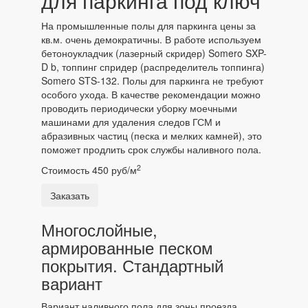
для паркинга под ключ
На промышленные полы для паркинга цены за
кв.м. очень демократичны. В работе используем
бетоноукладчик (лазерный скридер) Somero SXP-
D b, топпинг спридер (распределитель топпинга)
Somero STS-132. Полы для паркинга не требуют
особого ухода. В качестве рекомендации можно
проводить периодически уборку моечными
машинами для удаления следов ГСМ и
абразивных частиц (песка и мелких камней), это
поможет продлить срок службы наливного пола.
2
Стоимость 450 руб/м
Заказать
Многослойные,
армированные песком
покрытия. Стандартный
вариант
Вариант наливного пола для зоны проезда.