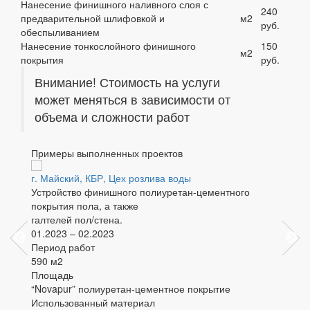
Нанесение финишного наливного слоя с
240
предварительной шлифовкой и
м2
руб.
обеспыливанием
Нанесение тонкослойного финишного
150
м2
покрытия
руб.
Внимание! Стоимость на услуги
может меняться в зависимости от
объема и сложности работ
Примеры выполненных проектов
г. Майский, КБР, Цех розлива воды
г. Нов
Устройство финишного полиуретан-цементного
Ремонт
покрытия пола, а также
устрой
галтелей пол/стена.
полиу
01.2023 – 02.2023
устрой
Период работ
пол/ст
590 м2
01.202
Площадь
Перио
“Novapur” полиуретан-цементное покрытие
1000 
Использованный материал
Площа