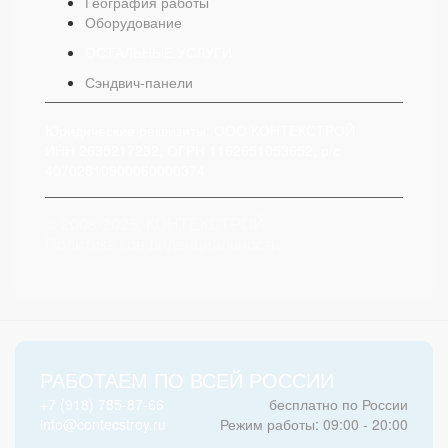
География работы
Оборудование
ОСТАЛЬНЫЕ УСЛУГИ
Сэндвич-панели
Юридические реквизиты: ООО КОНТЕКСТРОЙ
ИНН 2635217232, ОГРН 1162651053652, р/с
40702810900060000374
© 2008-2025, КОНТЕКСТРОЙ
Политика конфиденциальности
РАБОТАЕМ ПО ВСЕЙ РОССИИ
+7 (918) 785-87-66
бесплатно по России
info@contecstroy.ru
Режим работы: 09:00 - 20:00