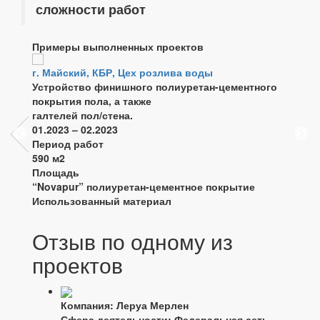
сложности работ
Примеры выполненных проектов
г. Майский, КБР, Цех розлива воды
г. Но
Устройство финишного полиуретан-цементного
Ремон
покрытия пола, а также
устро
галтелей пол/стена.
полиу
01.2023 – 02.2023
устро
Период работ
пол/с
590 м2
01.202
Площадь
Перио
“Novapur” полиуретан-цементное покрытие
1000 
Использованный материал
Площ
“Nova
Испол
Отзыв по одному из
проектов
Компания: Леруа Мерлен
Сфера деятельности: Федеральная сеть