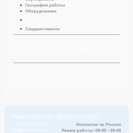
География работы
Оборудование
ОСТАЛЬНЫЕ УСЛУГИ
Сэндвич-панели
Юридические реквизиты: ООО КОНТЕКСТРОЙ
ИНН 2635217232, ОГРН 1162651053652, р/с
40702810900060000374
© 2008-2025, КОНТЕКСТРОЙ
Политика конфиденциальности
РАБОТАЕМ ПО ВСЕЙ РОССИИ
+7 (918) 785-87-66
бесплатно по России
info@contecstroy.ru
Режим работы: 09:00 - 20:00