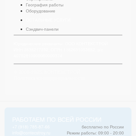
География работы
Оборудование
ОСТАЛЬНЫЕ УСЛУГИ
Сэндвич-панели
Юридические реквизиты: ООО КОНТЕКСТРОЙ
ИНН 2635217232, ОГРН 1162651053652, р/с
40702810900060000374
© 2008-2025, КОНТЕКСТРОЙ
Политика конфиденциальности
РАБОТАЕМ ПО ВСЕЙ РОССИИ
+7 (918) 785-87-66
бесплатно по России
info@contecstroy.ru
Режим работы: 09:00 - 20:00