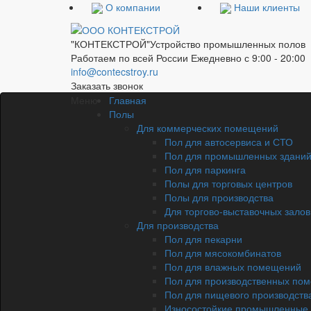
О компании
Наши клиенты
"КОНТЕКСТРОЙ"
Устройство промышленных полов
Работаем по всей России
Ежедневно с 9:00 - 20:00
info@contecstroy.ru
Заказать звонок
Меню
Главная
Полы
Для коммерческих помещений
Пол для автосервиса и СТО
Пол для промышленных здани
Пол для паркинга
Полы для торговых центров
Полы для производства
Для торгово-выставочных залов
Для производства
Пол для пекарни
Пол для мясокомбинатов
Пол для влажных помещений
Пол для производственных по
Пол для пищевого производств
Износостойкие промышленные