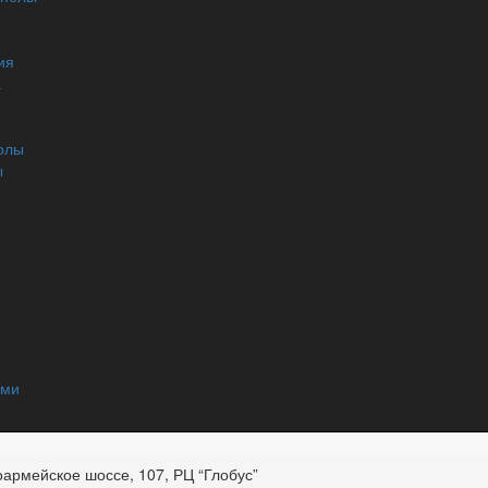
ия
а
олы
ы
ями
оармейское шоссе, 107, РЦ “Глобус”