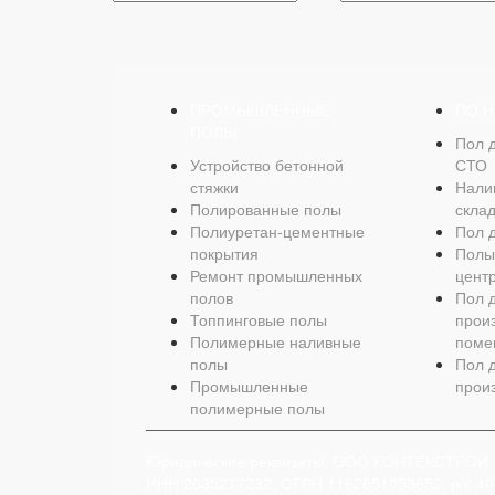
ПРОМЫШЛЕННЫЕ
ПО 
ПОЛЫ
Пол 
Устройство бетонной
СТО
стяжки
Нали
Полированные полы
скла
Полиуретан-цементные
Пол 
покрытия
Полы
Ремонт промышленных
цент
полов
Пол 
Топпинговые полы
прои
Полимерные наливные
поме
полы
Пол 
Промышленные
прои
полимерные полы
Юридические реквизиты: ООО КОНТЕКСТРОЙ
ИНН 2635217232, ОГРН 1162651053652, р/с 4