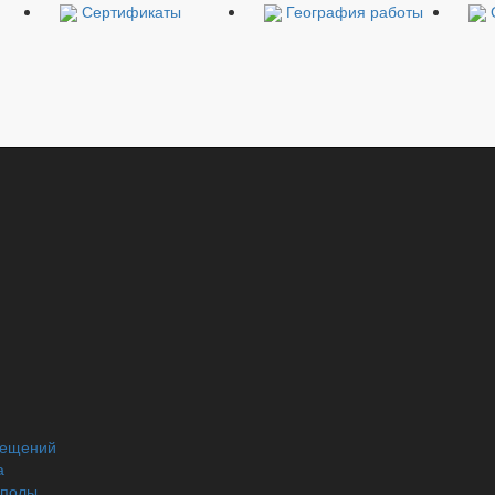
Сертификаты
География работы
й
мещений
а
 полы