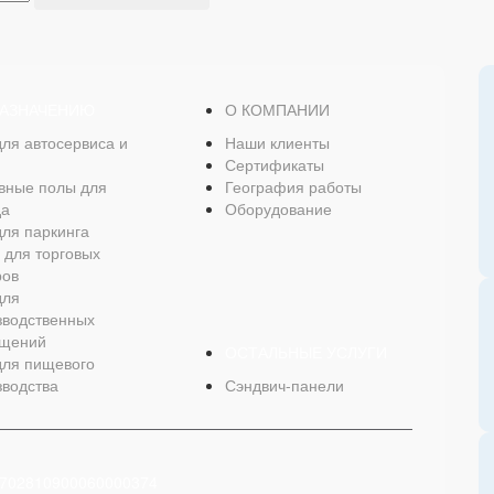
НАЗНАЧЕНИЮ
О КОМПАНИИ
для автосервиса и
Наши клиенты
Сертификаты
вные полы для
География работы
да
Оборудование
для паркинга
 для торговых
ров
для
зводственных
щений
ОСТАЛЬНЫЕ УСЛУГИ
для пищевого
зводства
Сэндвич-панели
0702810900060000374